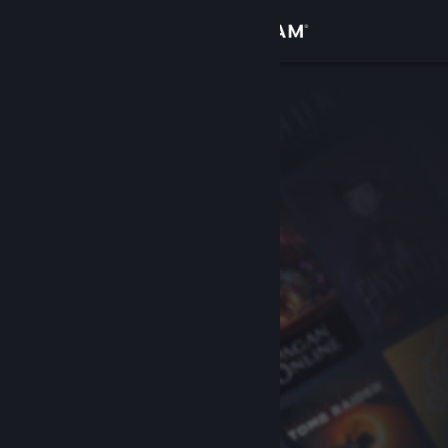
เข้าสู่ระบบ
ร้านค้า
ชุมชน
เกี่ยวกับ
ฝ่ายสนับสนุน
เปลี่ยนภาษา
รับแอป Steam แบบพกพา
ชมเว็บไซต์สำหรับเดสก์ท็อป