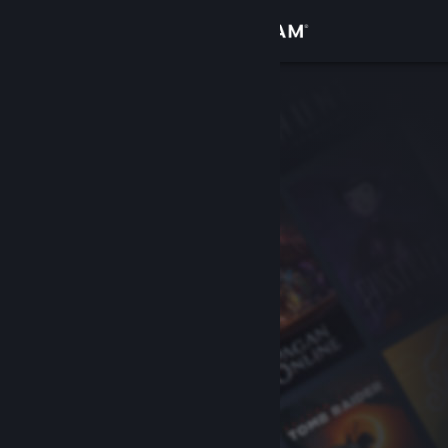
เข้าสู่ระบบ
ร้านค้า
ชุมชน
เกี่ยวกับ
ฝ่ายสนับสนุน
เปลี่ยนภาษา
รับแอป Steam แบบพกพา
ชมเว็บไซต์สำหรับเดสก์ท็อป