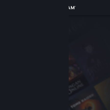
เข้าสู่ระบบ
ร้านค้า
ชุมชน
เกี่ยวกับ
ฝ่ายสนับสนุน
เปลี่ยนภาษา
รับแอป Steam แบบพกพา
ชมเว็บไซต์สำหรับเดสก์ท็อป