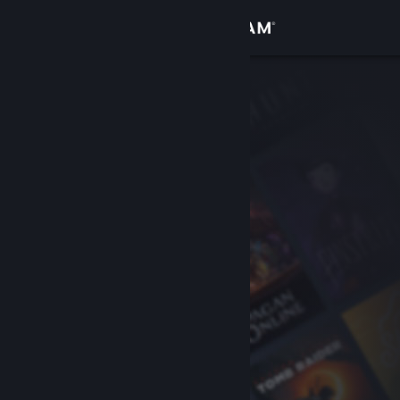
เข้าสู่ระบบ
ร้านค้า
ชุมชน
เกี่ยวกับ
ฝ่ายสนับสนุน
เปลี่ยนภาษา
รับแอป Steam แบบพกพา
ชมเว็บไซต์สำหรับเดสก์ท็อป