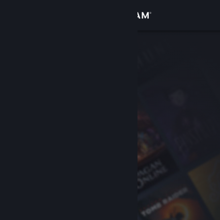
เข้าสู่ระบบ
ร้านค้า
ชุมชน
เกี่ยวกับ
ฝ่ายสนับสนุน
เปลี่ยนภาษา
รับแอป Steam แบบพกพา
ชมเว็บไซต์สำหรับเดสก์ท็อป