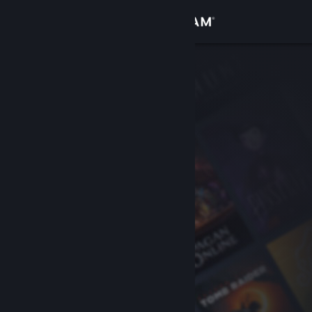
เข้าสู่ระบบ
ร้านค้า
ชุมชน
เกี่ยวกับ
ฝ่ายสนับสนุน
เปลี่ยนภาษา
รับแอป Steam แบบพกพา
ชมเว็บไซต์สำหรับเดสก์ท็อป