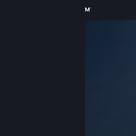
เข้าสู่ระบบ
ร้านค้า
ชุมชน
เกี่ยวกับ
ฝ่ายสนับสนุน
เปลี่ยนภาษา
รับแอป Steam แบบพกพา
ชมเว็บไซต์สำหรับเดสก์ท็อป