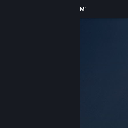
เข้าสู่ระบบ
ร้านค้า
ชุมชน
เกี่ยวกับ
ฝ่ายสนับสนุน
เปลี่ยนภาษา
รับแอป Steam แบบพกพา
ชมเว็บไซต์สำหรับเดสก์ท็อป