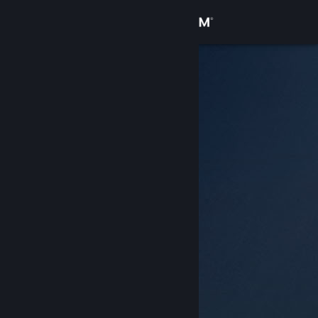
เข้าสู่ระบบ
ร้านค้า
ชุมชน
เกี่ยวกับ
ฝ่ายสนับสนุน
เปลี่ยนภาษา
รับแอป Steam แบบพกพา
ชมเว็บไซต์สำหรับเดสก์ท็อป