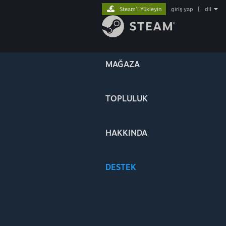
Steam'i Yükleyin
giriş yap
|
dil
MAĞAZA
TOPLULUK
HAKKINDA
DESTEK