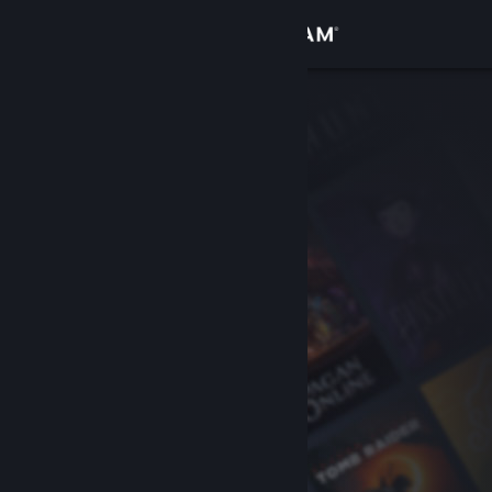
Giriş yap
Mağaza
Topluluk
Hakkında
Destek
Dili değiştir
Steam mobil uygulamasını yükle
Masaüstü internet sitesini görüntüle