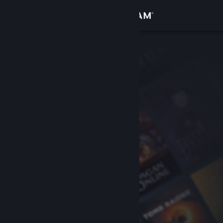
Giriş yap
Mağaza
Topluluk
Hakkında
Destek
Dili değiştir
Steam mobil uygulamasını yükle
Masaüstü internet sitesini görüntüle