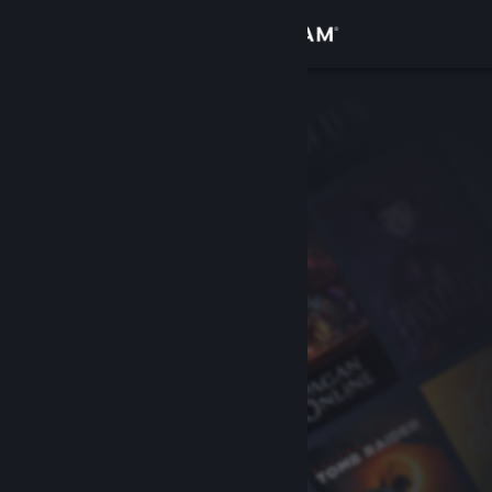
Giriş yap
Mağaza
Topluluk
Hakkında
Destek
Dili değiştir
Steam mobil uygulamasını yükle
Masaüstü internet sitesini görüntüle