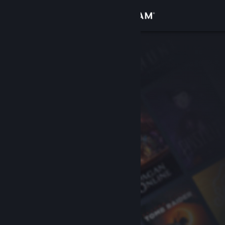
Giriş yap
Mağaza
Topluluk
Hakkında
Destek
Dili değiştir
Steam mobil uygulamasını yükle
Masaüstü internet sitesini görüntüle