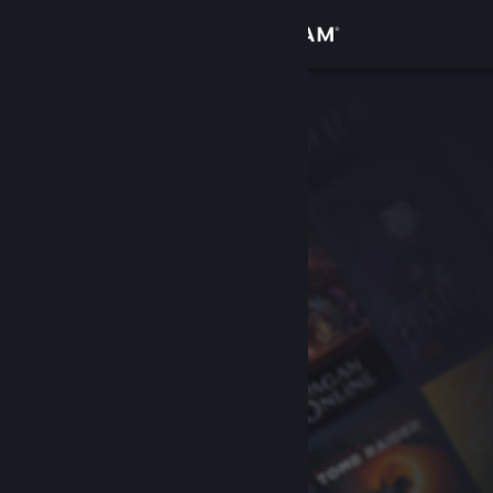
Giriş yap
Mağaza
Topluluk
Hakkında
Destek
Dili değiştir
Steam mobil uygulamasını yükle
Masaüstü internet sitesini görüntüle