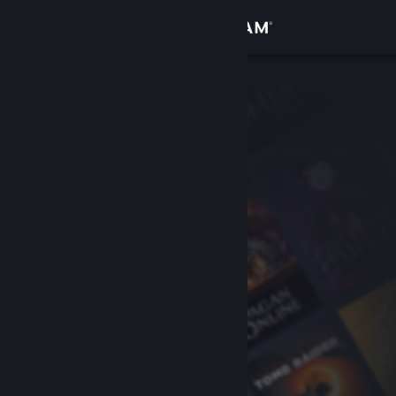
Giriş yap
Mağaza
Topluluk
Hakkında
Destek
Dili değiştir
Steam mobil uygulamasını yükle
Masaüstü internet sitesini görüntüle