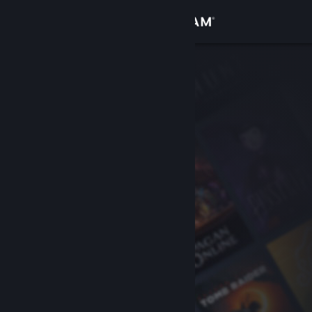
Giriş yap
Mağaza
Topluluk
Hakkında
Destek
Dili değiştir
Steam mobil uygulamasını yükle
Masaüstü internet sitesini görüntüle