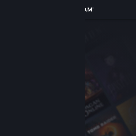
Giriş yap
Mağaza
Topluluk
Hakkında
Destek
Dili değiştir
Steam mobil uygulamasını yükle
Masaüstü internet sitesini görüntüle