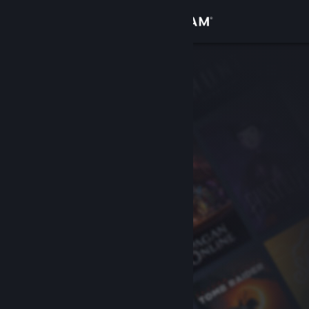
Giriş yap
Mağaza
Topluluk
Hakkında
Destek
Dili değiştir
Steam mobil uygulamasını yükle
Masaüstü internet sitesini görüntüle