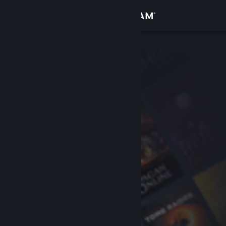
Giriş yap
Mağaza
Topluluk
Hakkında
Destek
Dili değiştir
Steam mobil uygulamasını yükle
Masaüstü internet sitesini görüntüle