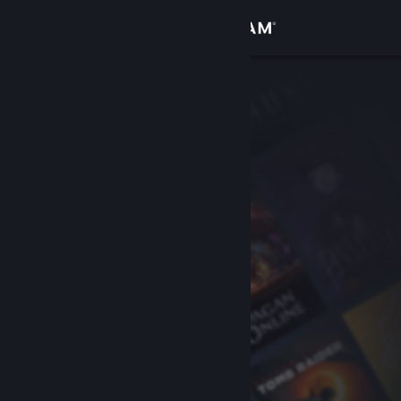
Giriş yap
Mağaza
Topluluk
Hakkında
Destek
Dili değiştir
Steam mobil uygulamasını yükle
Masaüstü internet sitesini görüntüle