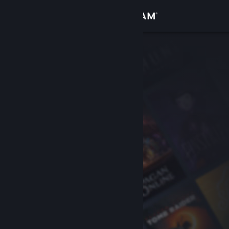
Giriş yap
Mağaza
Topluluk
Hakkında
Destek
Dili değiştir
Steam mobil uygulamasını yükle
Masaüstü internet sitesini görüntüle