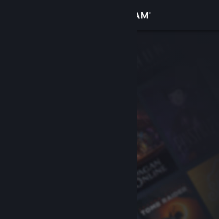
Giriş yap
Mağaza
Topluluk
Hakkında
Destek
Dili değiştir
Steam mobil uygulamasını yükle
Masaüstü internet sitesini görüntüle