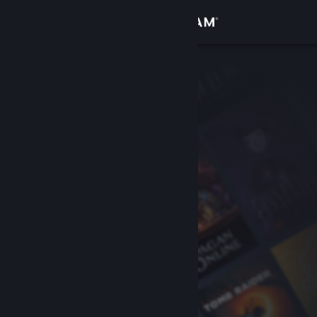
Giriş yap
Mağaza
Topluluk
Hakkında
Destek
Dili değiştir
Steam mobil uygulamasını yükle
Masaüstü internet sitesini görüntüle