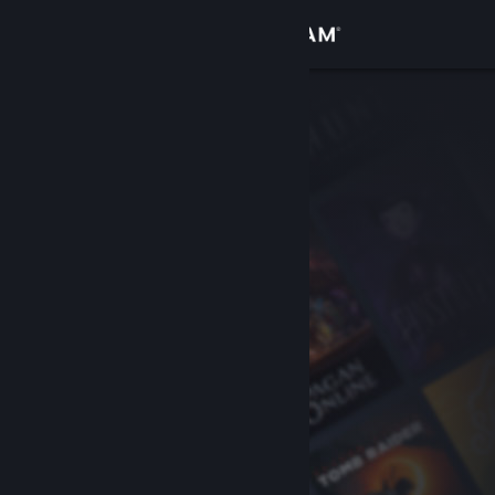
Giriş yap
Mağaza
Topluluk
Hakkında
Destek
Dili değiştir
Steam mobil uygulamasını yükle
Masaüstü internet sitesini görüntüle