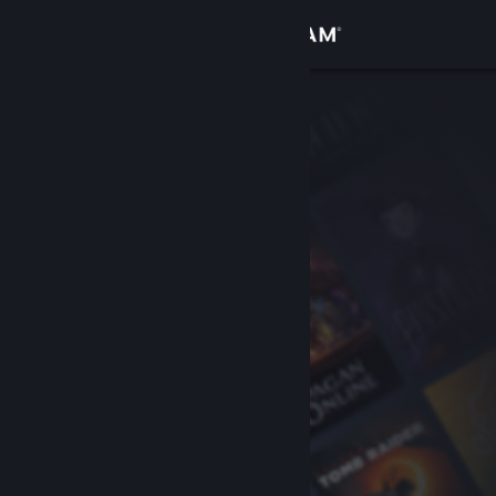
Giriş yap
Mağaza
Topluluk
Hakkında
Destek
Dili değiştir
Steam mobil uygulamasını yükle
Masaüstü internet sitesini görüntüle