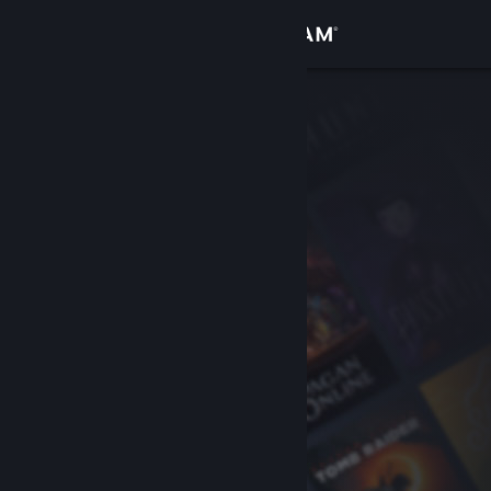
Giriş yap
Mağaza
Topluluk
Hakkında
Destek
Dili değiştir
Steam mobil uygulamasını yükle
Masaüstü internet sitesini görüntüle