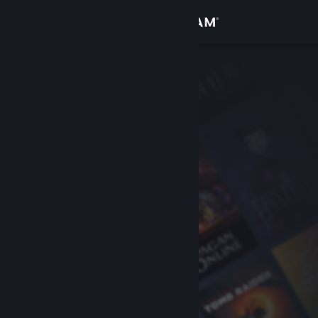
Giriş yap
Mağaza
Topluluk
Hakkında
Destek
Dili değiştir
Steam mobil uygulamasını yükle
Masaüstü internet sitesini görüntüle