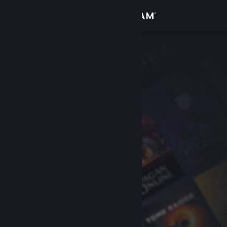
Giriş yap
Mağaza
Topluluk
Hakkında
Destek
Dili değiştir
Steam mobil uygulamasını yükle
Masaüstü internet sitesini görüntüle