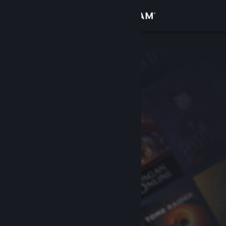
Giriş yap
Mağaza
Topluluk
Hakkında
Destek
Dili değiştir
Steam mobil uygulamasını yükle
Masaüstü internet sitesini görüntüle