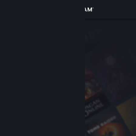
Giriş yap
Mağaza
Topluluk
Hakkında
Destek
Dili değiştir
Steam mobil uygulamasını yükle
Masaüstü internet sitesini görüntüle