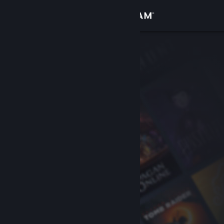
Giriş yap
Mağaza
Topluluk
Hakkında
Destek
Dili değiştir
Steam mobil uygulamasını yükle
Masaüstü internet sitesini görüntüle