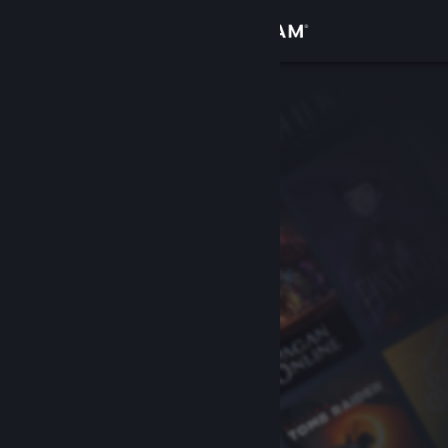
Giriş yap
Mağaza
Topluluk
Hakkında
Destek
Dili değiştir
Steam mobil uygulamasını yükle
Masaüstü internet sitesini görüntüle