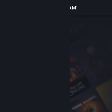
Giriş yap
Mağaza
Topluluk
Hakkında
Destek
Dili değiştir
Steam mobil uygulamasını yükle
Masaüstü internet sitesini görüntüle