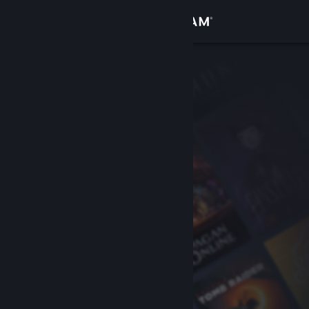
Giriş yap
Mağaza
Topluluk
Hakkında
Destek
Dili değiştir
Steam mobil uygulamasını yükle
Masaüstü internet sitesini görüntüle