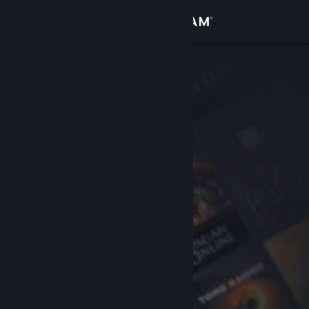
Giriş yap
Mağaza
Topluluk
Hakkında
Destek
Dili değiştir
Steam mobil uygulamasını yükle
Masaüstü internet sitesini görüntüle