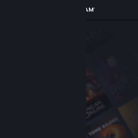
Giriş yap
Mağaza
Topluluk
Hakkında
Destek
Dili değiştir
Steam mobil uygulamasını yükle
Masaüstü internet sitesini görüntüle