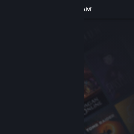
Giriş yap
Mağaza
Topluluk
Hakkında
Destek
Dili değiştir
Steam mobil uygulamasını yükle
Masaüstü internet sitesini görüntüle