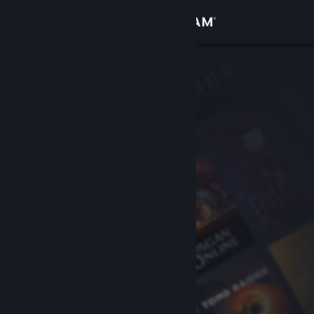
Giriş yap
Mağaza
Topluluk
Hakkında
Destek
Dili değiştir
Steam mobil uygulamasını yükle
Masaüstü internet sitesini görüntüle