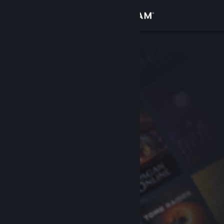
Giriş yap
Mağaza
Topluluk
Hakkında
Destek
Dili değiştir
Steam mobil uygulamasını yükle
Masaüstü internet sitesini görüntüle