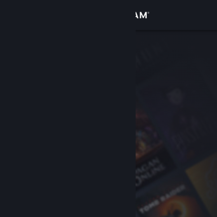
Giriş yap
Mağaza
Topluluk
Hakkında
Destek
Dili değiştir
Steam mobil uygulamasını yükle
Masaüstü internet sitesini görüntüle