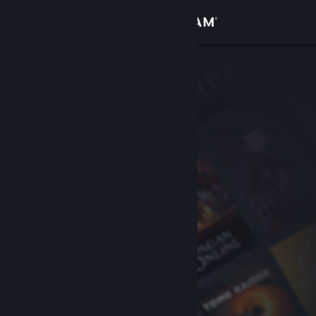
Giriş yap
Mağaza
Topluluk
Hakkında
Destek
Dili değiştir
Steam mobil uygulamasını yükle
Masaüstü internet sitesini görüntüle