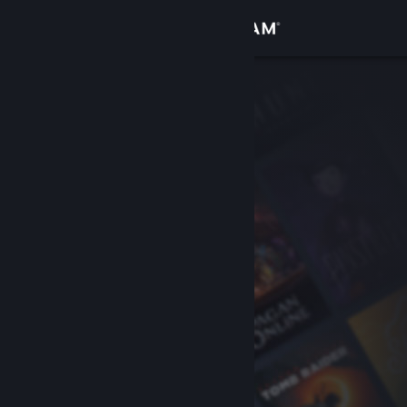
Giriş yap
Mağaza
Topluluk
Hakkında
Destek
Dili değiştir
Steam mobil uygulamasını yükle
Masaüstü internet sitesini görüntüle