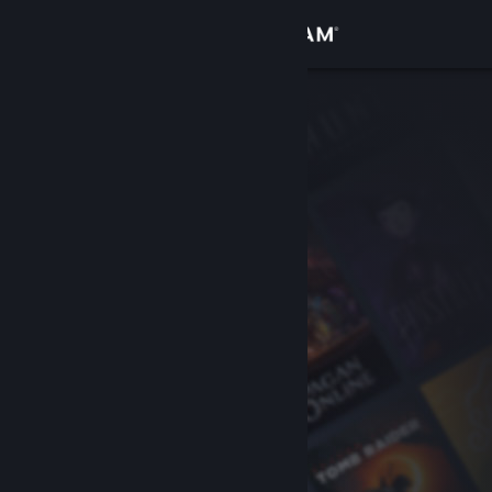
Giriş yap
Mağaza
Topluluk
Hakkında
Destek
Dili değiştir
Steam mobil uygulamasını yükle
Masaüstü internet sitesini görüntüle