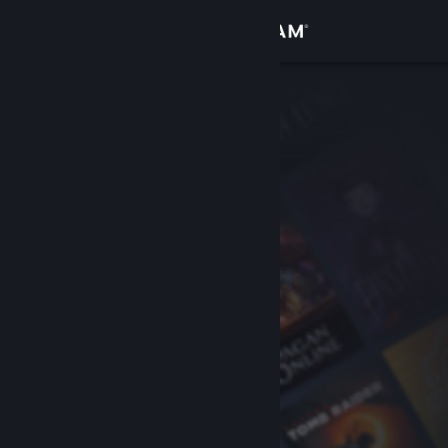
Giriş yap
Mağaza
Topluluk
Hakkında
Destek
Dili değiştir
Steam mobil uygulamasını yükle
Masaüstü internet sitesini görüntüle