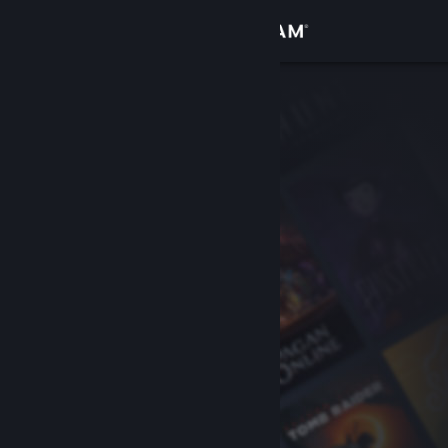
Giriş yap
Mağaza
Topluluk
Hakkında
Destek
Dili değiştir
Steam mobil uygulamasını yükle
Masaüstü internet sitesini görüntüle