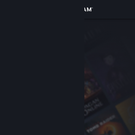
Giriş yap
Mağaza
Topluluk
Hakkında
Destek
Dili değiştir
Steam mobil uygulamasını yükle
Masaüstü internet sitesini görüntüle