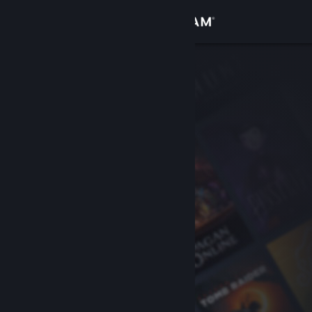
Giriş yap
Mağaza
Topluluk
Hakkında
Destek
Dili değiştir
Steam mobil uygulamasını yükle
Masaüstü internet sitesini görüntüle