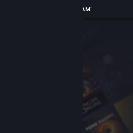
Giriş yap
Mağaza
Topluluk
Hakkında
Destek
Dili değiştir
Steam mobil uygulamasını yükle
Masaüstü internet sitesini görüntüle