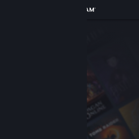
Giriş yap
Mağaza
Topluluk
Hakkında
Destek
Dili değiştir
Steam mobil uygulamasını yükle
Masaüstü internet sitesini görüntüle